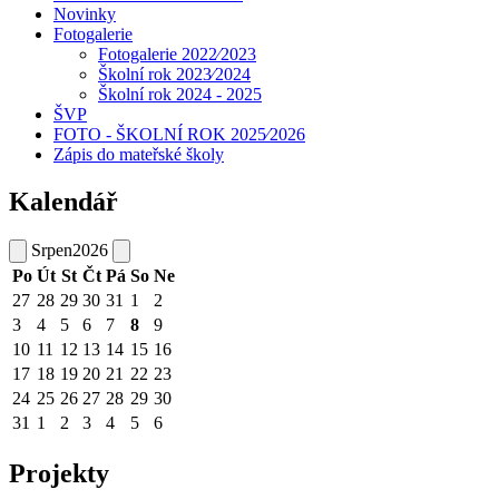
Novinky
Fotogalerie
Fotogalerie 2022⁄2023
Školní rok 2023⁄2024
Školní rok 2024 - 2025
ŠVP
FOTO - ŠKOLNÍ ROK 2025⁄2026
Zápis do mateřské školy
Kalendář
Srpen
2026
Po
Út
St
Čt
Pá
So
Ne
27
28
29
30
31
1
2
3
4
5
6
7
8
9
10
11
12
13
14
15
16
17
18
19
20
21
22
23
24
25
26
27
28
29
30
31
1
2
3
4
5
6
Projekty