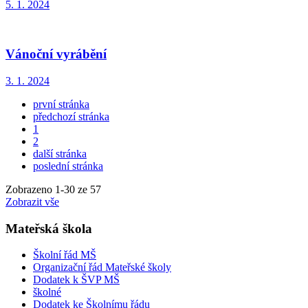
5. 1. 2024
Vánoční vyrábění
3. 1. 2024
první stránka
předchozí stránka
1
2
další stránka
poslední stránka
Zobrazeno
1
-
30
ze 57
Zobrazit vše
Mateřská škola
Školní řád MŠ
Organizační řád Mateřské školy
Dodatek k ŠVP MŠ
školné
Dodatek ke Školnímu řádu