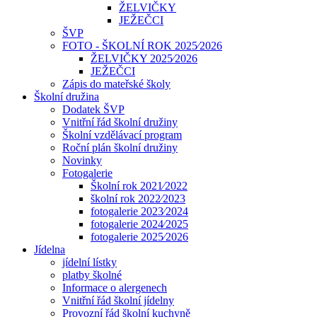
ŽELVIČKY
JEŽEČCI
ŠVP
FOTO - ŠKOLNÍ ROK 2025⁄2026
ŽELVIČKY 2025⁄2026
JEŽEČCI
Zápis do mateřské školy
Školní družina
Dodatek ŠVP
Vnitřní řád školní družiny
Školní vzdělávací program
Roční plán školní družiny
Novinky
Fotogalerie
Školní rok 2021⁄2022
školní rok 2022⁄2023
fotogalerie 2023⁄2024
fotogalerie 2024⁄2025
fotogalerie 2025⁄2026
Jídelna
jídelní lístky
platby školné
Informace o alergenech
Vnitřní řád školní jídelny
Provozní řád školní kuchyně