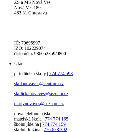
ZŠ a MŠ Nová Ves
Nová Ves 180
463 31 Chrastava
IČ: 70695997
IZO: 102229074
číslo účtu: 986052359/0800
Úřad
p. ředitelka školy |
774 774 598
skolanovaves@centrum.cz
skolickanovaves@seznam.cz
ukolynovaves@seznam.cz
nová telefonní čísla:
mateřská škola |
774 774 165
školní jídelna |
774 774 159
školní družina |
776 678 392