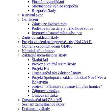
Finanční vypořádání
Střednědobý výhled rozpočtu
Rozpočet školy
Kulturní akce
Oznámení
Zápisy ze školské rady
Poděkování za dary v Tříkrálové sbírce
Jmenování statutárního zástupce
Zápis do základní školy
Projekt zkušení pedagogové - úspěšní žáci II.
Ochrana osobních údajů GDPR
Národní plán obnovy
Základní škola-historie školy
Školní řád
Provoz a vnitřní režim školy
Projekt EU
Organizační řád Základní školy
Projekt Spolupráce základních škol Nová Ves a
Bogatynia
projekt " Přátelství a poznávání přes hranice"
Zájmové kroužky
Omlouvání žáků
Organizační řád ZŠ a MŠ
Seznam zaměstnanců školy
Dokumenty školy