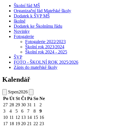
Školní řád MŠ
Organizační řád Mateřské školy
Dodatek k ŠVP MŠ
školné
Dodatek ke Školnímu řádu
Novinky
Fotogalerie
Fotogalerie 2022⁄2023
Školní rok 2023⁄2024
Školní rok 2024 - 2025
ŠVP
FOTO - ŠKOLNÍ ROK 2025⁄2026
Zápis do mateřské školy
Kalendář
Srpen
2026
Po
Út
St
Čt
Pá
So
Ne
27
28
29
30
31
1
2
3
4
5
6
7
8
9
10
11
12
13
14
15
16
17
18
19
20
21
22
23