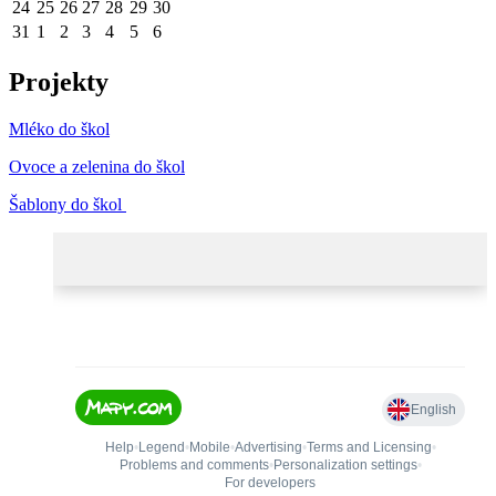
24
25
26
27
28
29
30
31
1
2
3
4
5
6
Projekty
Mléko do škol
Ovoce a zelenina do škol
Šablony do škol