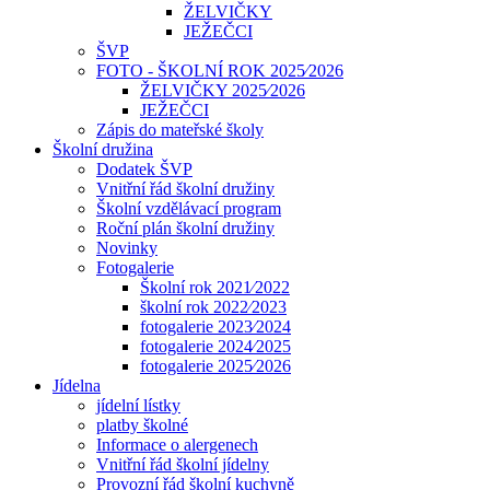
ŽELVIČKY
JEŽEČCI
ŠVP
FOTO - ŠKOLNÍ ROK 2025⁄2026
ŽELVIČKY 2025⁄2026
JEŽEČCI
Zápis do mateřské školy
Školní družina
Dodatek ŠVP
Vnitřní řád školní družiny
Školní vzdělávací program
Roční plán školní družiny
Novinky
Fotogalerie
Školní rok 2021⁄2022
školní rok 2022⁄2023
fotogalerie 2023⁄2024
fotogalerie 2024⁄2025
fotogalerie 2025⁄2026
Jídelna
jídelní lístky
platby školné
Informace o alergenech
Vnitřní řád školní jídelny
Provozní řád školní kuchyně