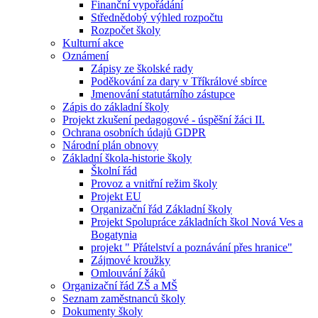
Finanční vypořádání
Střednědobý výhled rozpočtu
Rozpočet školy
Kulturní akce
Oznámení
Zápisy ze školské rady
Poděkování za dary v Tříkrálové sbírce
Jmenování statutárního zástupce
Zápis do základní školy
Projekt zkušení pedagogové - úspěšní žáci II.
Ochrana osobních údajů GDPR
Národní plán obnovy
Základní škola-historie školy
Školní řád
Provoz a vnitřní režim školy
Projekt EU
Organizační řád Základní školy
Projekt Spolupráce základních škol Nová Ves a
Bogatynia
projekt " Přátelství a poznávání přes hranice"
Zájmové kroužky
Omlouvání žáků
Organizační řád ZŠ a MŠ
Seznam zaměstnanců školy
Dokumenty školy