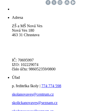
Adresa
ZŠ a MŠ Nová Ves
Nová Ves 180
463 31 Chrastava
IČ: 70695997
IZO: 102229074
číslo účtu: 986052359/0800
Úřad
p. ředitelka školy |
774 774 598
skolanovaves@centrum.cz
skolickanovaves@seznam.cz