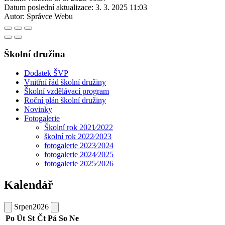
Datum poslední aktualizace:
3. 3. 2025 11:03
Autor:
Správce Webu
Školní družina
Dodatek ŠVP
Vnitřní řád školní družiny
Školní vzdělávací program
Roční plán školní družiny
Novinky
Fotogalerie
Školní rok 2021⁄2022
školní rok 2022⁄2023
fotogalerie 2023⁄2024
fotogalerie 2024⁄2025
fotogalerie 2025⁄2026
Kalendář
Srpen
2026
Po
Út
St
Čt
Pá
So
Ne