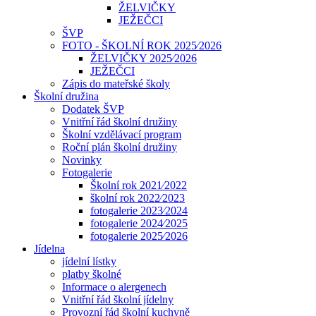
ŽELVIČKY
JEŽEČCI
ŠVP
FOTO - ŠKOLNÍ ROK 2025⁄2026
ŽELVIČKY 2025⁄2026
JEŽEČCI
Zápis do mateřské školy
Školní družina
Dodatek ŠVP
Vnitřní řád školní družiny
Školní vzdělávací program
Roční plán školní družiny
Novinky
Fotogalerie
Školní rok 2021⁄2022
školní rok 2022⁄2023
fotogalerie 2023⁄2024
fotogalerie 2024⁄2025
fotogalerie 2025⁄2026
Jídelna
jídelní lístky
platby školné
Informace o alergenech
Vnitřní řád školní jídelny
Provozní řád školní kuchyně