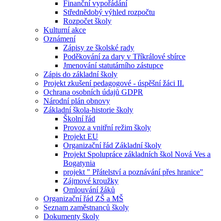
Finanční vypořádání
Střednědobý výhled rozpočtu
Rozpočet školy
Kulturní akce
Oznámení
Zápisy ze školské rady
Poděkování za dary v Tříkrálové sbírce
Jmenování statutárního zástupce
Zápis do základní školy
Projekt zkušení pedagogové - úspěšní žáci II.
Ochrana osobních údajů GDPR
Národní plán obnovy
Základní škola-historie školy
Školní řád
Provoz a vnitřní režim školy
Projekt EU
Organizační řád Základní školy
Projekt Spolupráce základních škol Nová Ves a
Bogatynia
projekt " Přátelství a poznávání přes hranice"
Zájmové kroužky
Omlouvání žáků
Organizační řád ZŠ a MŠ
Seznam zaměstnanců školy
Dokumenty školy