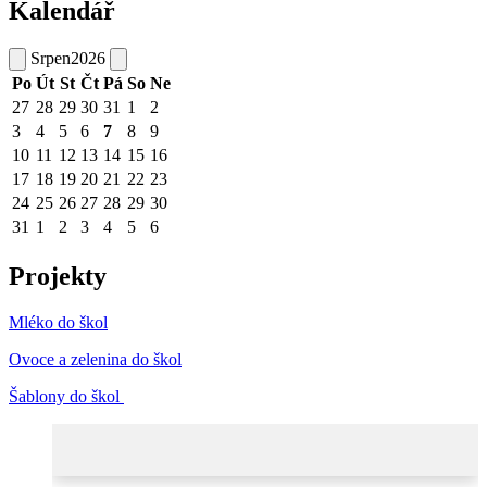
Kalendář
Srpen
2026
Po
Út
St
Čt
Pá
So
Ne
27
28
29
30
31
1
2
3
4
5
6
7
8
9
10
11
12
13
14
15
16
17
18
19
20
21
22
23
24
25
26
27
28
29
30
31
1
2
3
4
5
6
Projekty
Mléko do škol
Ovoce a zelenina do škol
Šablony do škol