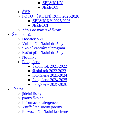
ŽELVIČKY
JEŽEČCI
ŠVP
FOTO - ŠKOLNÍ ROK 2025⁄2026
ŽELVIČKY 2025⁄2026
JEŽEČCI
Zápis do mateřské školy
Školní družina
Dodatek ŠVP
Vnitřní řád školní družiny
Školní vzdělávací program
Roční plán školní družiny
Novinky
Fotogalerie
Školní rok 2021⁄2022
školní rok 2022⁄2023
fotogalerie 2023⁄2024
fotogalerie 2024⁄2025
fotogalerie 2025⁄2026
Jídelna
jídelní lístky
platby školné
Informace o alergenech
Vnitřní řád školní jídelny
Provozní řád školní kuchyně