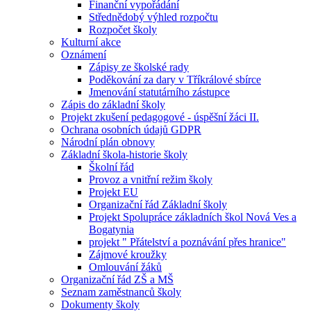
Finanční vypořádání
Střednědobý výhled rozpočtu
Rozpočet školy
Kulturní akce
Oznámení
Zápisy ze školské rady
Poděkování za dary v Tříkrálové sbírce
Jmenování statutárního zástupce
Zápis do základní školy
Projekt zkušení pedagogové - úspěšní žáci II.
Ochrana osobních údajů GDPR
Národní plán obnovy
Základní škola-historie školy
Školní řád
Provoz a vnitřní režim školy
Projekt EU
Organizační řád Základní školy
Projekt Spolupráce základních škol Nová Ves a
Bogatynia
projekt " Přátelství a poznávání přes hranice"
Zájmové kroužky
Omlouvání žáků
Organizační řád ZŠ a MŠ
Seznam zaměstnanců školy
Dokumenty školy