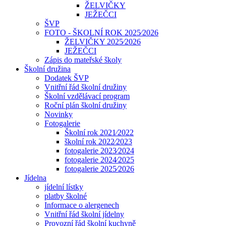
ŽELVIČKY
JEŽEČCI
ŠVP
FOTO - ŠKOLNÍ ROK 2025⁄2026
ŽELVIČKY 2025⁄2026
JEŽEČCI
Zápis do mateřské školy
Školní družina
Dodatek ŠVP
Vnitřní řád školní družiny
Školní vzdělávací program
Roční plán školní družiny
Novinky
Fotogalerie
Školní rok 2021⁄2022
školní rok 2022⁄2023
fotogalerie 2023⁄2024
fotogalerie 2024⁄2025
fotogalerie 2025⁄2026
Jídelna
jídelní lístky
platby školné
Informace o alergenech
Vnitřní řád školní jídelny
Provozní řád školní kuchyně