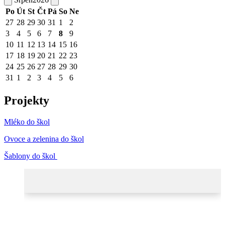
Po
Út
St
Čt
Pá
So
Ne
27
28
29
30
31
1
2
3
4
5
6
7
8
9
10
11
12
13
14
15
16
17
18
19
20
21
22
23
24
25
26
27
28
29
30
31
1
2
3
4
5
6
Projekty
Mléko do škol
Ovoce a zelenina do škol
Šablony do škol