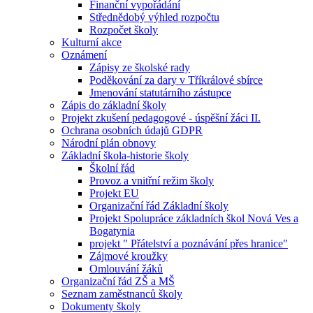
Finanční vypořádání
Střednědobý výhled rozpočtu
Rozpočet školy
Kulturní akce
Oznámení
Zápisy ze školské rady
Poděkování za dary v Tříkrálové sbírce
Jmenování statutárního zástupce
Zápis do základní školy
Projekt zkušení pedagogové - úspěšní žáci II.
Ochrana osobních údajů GDPR
Národní plán obnovy
Základní škola-historie školy
Školní řád
Provoz a vnitřní režim školy
Projekt EU
Organizační řád Základní školy
Projekt Spolupráce základních škol Nová Ves a
Bogatynia
projekt " Přátelství a poznávání přes hranice"
Zájmové kroužky
Omlouvání žáků
Organizační řád ZŠ a MŠ
Seznam zaměstnanců školy
Dokumenty školy