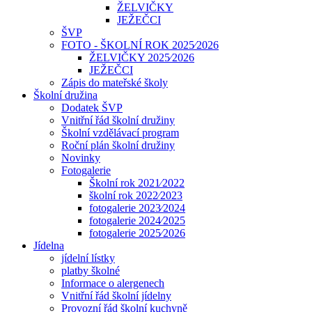
ŽELVIČKY
JEŽEČCI
ŠVP
FOTO - ŠKOLNÍ ROK 2025⁄2026
ŽELVIČKY 2025⁄2026
JEŽEČCI
Zápis do mateřské školy
Školní družina
Dodatek ŠVP
Vnitřní řád školní družiny
Školní vzdělávací program
Roční plán školní družiny
Novinky
Fotogalerie
Školní rok 2021⁄2022
školní rok 2022⁄2023
fotogalerie 2023⁄2024
fotogalerie 2024⁄2025
fotogalerie 2025⁄2026
Jídelna
jídelní lístky
platby školné
Informace o alergenech
Vnitřní řád školní jídelny
Provozní řád školní kuchyně