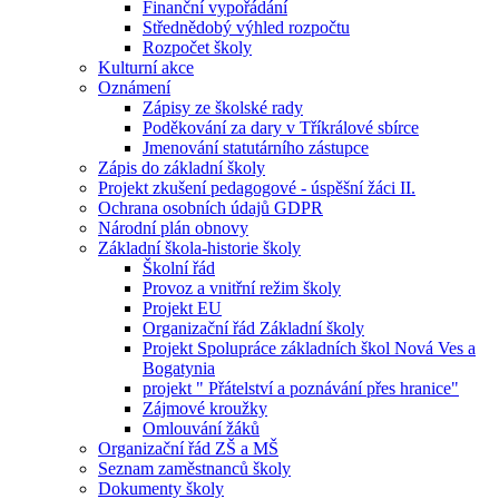
Finanční vypořádání
Střednědobý výhled rozpočtu
Rozpočet školy
Kulturní akce
Oznámení
Zápisy ze školské rady
Poděkování za dary v Tříkrálové sbírce
Jmenování statutárního zástupce
Zápis do základní školy
Projekt zkušení pedagogové - úspěšní žáci II.
Ochrana osobních údajů GDPR
Národní plán obnovy
Základní škola-historie školy
Školní řád
Provoz a vnitřní režim školy
Projekt EU
Organizační řád Základní školy
Projekt Spolupráce základních škol Nová Ves a
Bogatynia
projekt " Přátelství a poznávání přes hranice"
Zájmové kroužky
Omlouvání žáků
Organizační řád ZŠ a MŠ
Seznam zaměstnanců školy
Dokumenty školy