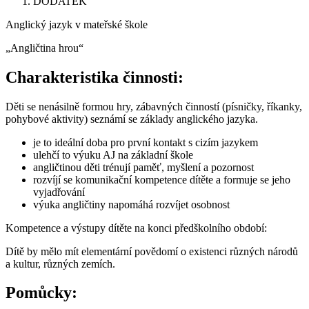
DODATEK
Anglický jazyk v mateřské škole
„Angličtina hrou“
Charakteristika činnosti:
Děti se nenásilně formou hry, zábavných činností (písničky, říkanky,
pohybové aktivity) seznámí se základy anglického jazyka.
je to ideální doba pro první kontakt s cizím jazykem
ulehčí to výuku AJ na základní škole
angličtinou děti trénují paměť, myšlení a pozornost
rozvíjí se komunikační kompetence dítěte a formuje se jeho
vyjadřování
výuka angličtiny napomáhá rozvíjet osobnost
Kompetence a výstupy dítěte na konci předškolního období:
Dítě by mělo mít elementární povědomí o existenci různých národů
a kultur, různých zemích.
Pomůcky: