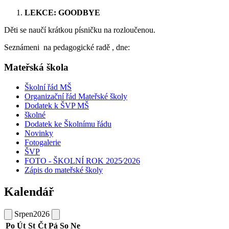
LEKCE: GOODBYE
Děti se naučí krátkou písničku na rozloučenou.
Seznámeni na pedagogické radě , dne:
Mateřská škola
Školní řád MŠ
Organizační řád Mateřské školy
Dodatek k ŠVP MŠ
školné
Dodatek ke Školnímu řádu
Novinky
Fotogalerie
ŠVP
FOTO - ŠKOLNÍ ROK 2025⁄2026
Zápis do mateřské školy
Kalendář
Srpen
2026
Po
Út
St
Čt
Pá
So
Ne