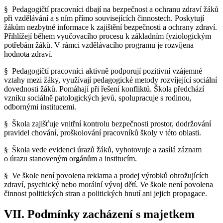
§ Pedagogičtí pracovníci dbají na bezpečnost a ochranu zdraví žáků
při vzdělávání a s ním přímo souvisejících činnostech. Poskytují
žákům nezbytné informace k zajištění bezpečnosti a ochrany zdraví.
Přihlížejí během vyučovacího procesu k základním fyziologickým
potřebám žáků. V rámci vzdělávacího programu je rozvíjena
hodnota zdraví.
§ Pedagogičtí pracovníci aktivně podporují pozitivní vzájemné
vztahy mezi žáky, využívají pedagogické metody rozvíjející sociální
dovednosti žáků. Pomáhají při řešení konfliktů. Škola předchází
vzniku sociálně patologických jevů, spolupracuje s rodinou,
odbornými institucemi.
§ Škola zajišťuje vnitřní kontrolu bezpečnosti prostor, dodržování
pravidel chování, proškolování pracovníků školy v této oblasti.
§ Škola vede evidenci úrazů žáků, vyhotovuje a zasílá záznam
o úrazu stanoveným orgánům a institucím.
§ Ve škole není povolena reklama a prodej výrobků ohrožujících
zdraví, psychický nebo morální vývoj dětí. Ve škole není povolena
činnost politických stran a politických hnutí ani jejich propagace.
VII. Podmínky zacházení s majetkem