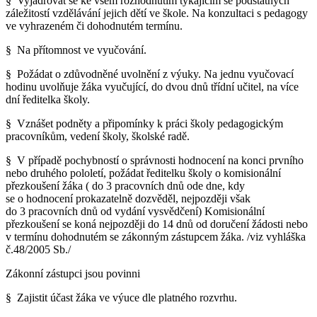
§ Vyjadřovat se ke všem rozhodnutím týkajícím se podstatných
záležitostí vzdělávání jejich dětí ve škole. Na konzultaci s pedagogy
ve vyhrazeném či dohodnutém termínu.
§ Na přítomnost ve vyučování.
§ Požádat o zdůvodněné uvolnění z výuky. Na jednu vyučovací
hodinu uvolňuje žáka vyučující, do dvou dnů třídní učitel, na více
dní ředitelka školy.
§ Vznášet podněty a připomínky k práci školy pedagogickým
pracovníkům, vedení školy, školské radě.
§ V případě pochybností o správnosti hodnocení na konci prvního
nebo druhého pololetí, požádat ředitelku školy o komisionální
přezkoušení žáka ( do 3 pracovních dnů ode dne, kdy
se o hodnocení prokazatelně dozvěděl, nejpozději však
do 3 pracovních dnů od vydání vysvědčení) Komisionální
přezkoušení se koná nejpozději do 14 dnů od doručení žádosti nebo
v termínu dohodnutém se zákonným zástupcem žáka. /viz vyhláška
č.48/2005 Sb./
Zákonní zástupci jsou povinni
§ Zajistit účast žáka ve výuce dle platného rozvrhu.