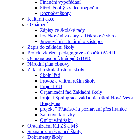
Finanční vypořádání
Střednědobý výhled rozpočtu
Rozpočet školy
Kulturní akce
Oznámení
Zápisy ze školské rady
Poděkování za dary v Tříkrálové sbírce
Jmenování statutárního zástupce
Zápis do základní školy
Projekt zkušení pedagogové - úspěšní žáci II.
Ochrana osobních údajů GDPR
Národní plán obnovy
Základní škola-historie školy
Školní řád
Provoz a vnitřní režim školy
Projekt EU
Organizační řád Základní školy
Projekt Spolupráce základních škol Nová Ves a
Bogatynia
projekt " Přátelství a poznávání přes hranice"
Zájmové kroužky
Omlouvání žáků
Organizační řád ZŠ a MŠ
Seznam zaměstnanců školy
Dokumenty školy