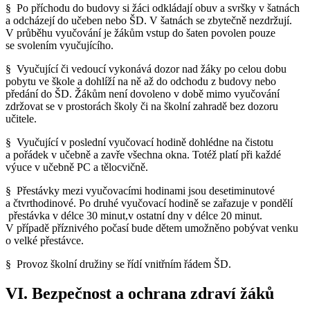
§ Po příchodu do budovy si žáci odkládají obuv a svršky v šatnách
a odcházejí do učeben nebo ŠD. V šatnách se zbytečně nezdržují.
V průběhu vyučování je žákům vstup do šaten povolen pouze
se svolením vyučujícího.
§ Vyučující či vedoucí vykonává dozor nad žáky po celou dobu
pobytu ve škole a dohlíží na ně až do odchodu z budovy nebo
předání do ŠD. Žákům není dovoleno v době mimo vyučování
zdržovat se v prostorách školy či na školní zahradě bez dozoru
učitele.
§ Vyučující v poslední vyučovací hodině dohlédne na čistotu
a pořádek v učebně a zavře všechna okna. Totéž platí při každé
výuce v učebně PC a tělocvičně.
§ Přestávky mezi vyučovacími hodinami jsou desetiminutové
a čtvrthodinové. Po druhé vyučovací hodině se zařazuje v pondělí
přestávka v délce 30 minut,v ostatní dny v délce 20 minut.
V případě příznivého počasí bude dětem umožněno pobývat venku
o velké přestávce.
§ Provoz školní družiny se řídí vnitřním řádem ŠD.
VI. Bezpečnost a ochrana zdraví žáků