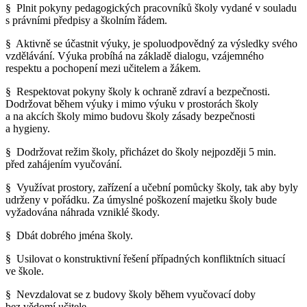
§ Plnit pokyny pedagogických pracovníků školy vydané v souladu
s právními předpisy a školním řádem.
§ Aktivně se účastnit výuky, je spoluodpovědný za výsledky svého
vzdělávání. Výuka probíhá na základě dialogu, vzájemného
respektu a pochopení mezi učitelem a žákem.
§ Respektovat pokyny školy k ochraně zdraví a bezpečnosti.
Dodržovat během výuky i mimo výuku v prostorách školy
a na akcích školy mimo budovu školy zásady bezpečnosti
a hygieny.
§ Dodržovat režim školy, přicházet do školy nejpozději 5 min.
před zahájením vyučování.
§ Využívat prostory, zařízení a učební pomůcky školy, tak aby byly
udrženy v pořádku. Za úmyslné poškození majetku školy bude
vyžadována náhrada vzniklé škody.
§ Dbát dobrého jména školy.
§ Usilovat o konstruktivní řešení případných konfliktních situací
ve škole.
§ Nevzdalovat se z budovy školy během vyučovací doby
bez vědomí učitele.