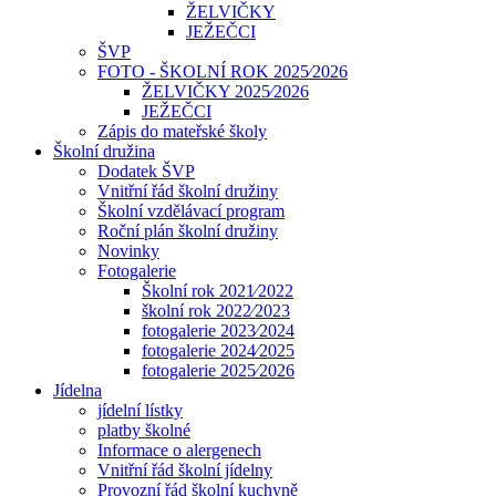
ŽELVIČKY
JEŽEČCI
ŠVP
FOTO - ŠKOLNÍ ROK 2025⁄2026
ŽELVIČKY 2025⁄2026
JEŽEČCI
Zápis do mateřské školy
Školní družina
Dodatek ŠVP
Vnitřní řád školní družiny
Školní vzdělávací program
Roční plán školní družiny
Novinky
Fotogalerie
Školní rok 2021⁄2022
školní rok 2022⁄2023
fotogalerie 2023⁄2024
fotogalerie 2024⁄2025
fotogalerie 2025⁄2026
Jídelna
jídelní lístky
platby školné
Informace o alergenech
Vnitřní řád školní jídelny
Provozní řád školní kuchyně