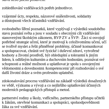
zohledňování vzdělávacích potřeb jednotlivce.
vzájemné úcty, respektu, názorové snášenlivosti, solidarity
a důstojnosti všech účastníků vzdělávání.
svobodného šíření poznatků, které vyplývají z výsledků soudobého
stavu poznání světa a jsou v souladu s obecnými cíli vzdělávání
stanovenými školským zákonem, RVP ZV a ŠVP: Žáci si osvojují
potřebné strategie učení, které je motivují k celoživotnímu učení, učí
se tvořivě myslet a řešit přiměřené problémy, účinně komunikovat
a spolupracovat, chránit své fyzické i duševní zdraví, vytvořené
hodnoty a životní prostředí, být ohleduplní a tolerantní k jiným
lidem, k odlišným kulturním a duchovním hodnotám, poznávat své
schopnosti a reálné možnosti a uplatňovat je spolu s osvojenými
vědomostmi a dovednostmi /kompetencemi/ při rozhodování o své
další životní dráze a svém profesním uplatnění.
zdokonalování procesu vzdělávání na základě výsledků dosažených
ve vědě, výzkumu a vývoji a co nejširšího uplatňování účinných
moderních pedagogických přístupů a metod.
partnerství rodiny a školy, vstřícného, partnerského přístupu učitelů
k žákům, otevřené komunikaci a spolupráci, spoluodpovědnosti
žáka za své vzdělávání.