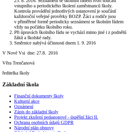
25. 8. 2016. Seznámení se školním řádem tvoří součást
vstupního a periodického školení zaměstnanců školy.
Kontrola provádění jednotlivých ustanovení je součástí
každoroční veřejné prověrky BOZP. Žáci a rodiče jsou
v přiměřené formě periodicky seznámeni se školním řádem
vždy na počátku školního roku.
Při úpravách školního řádu se vychází mimo jiné i z podnětů
žáků a školské rady.
Směrnice nabývá účinnosti dnem 1. 9. 2016
V Nové Vsi dne: 27.8. 2016
Věra Trenčanová
ředitelka školy
Základní škola
Finanční dokumenty školy
Kulturní akce
Oznámení
Zápis do základní školy
Projekt zkušení pedagogové - úspěšní žáci II.
Ochrana osobních údajů GDPR
Národní plán obnovy