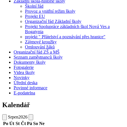
Základní škola-historie školy
Školní řád
Provoz a vnitřní režim školy
Projekt EU
Organizační řád Základní školy
Projekt Spolupráce základních škol Nová Ves a
Bogatynia
projekt " Přátelství a poznávání přes hranice"
Zájmové kroužky
Omlouvání žáků
Organizační řád ZŠ a MŠ
Seznam zaměstnanců školy
Dokumenty školy
Fotogalerie
Videa školy
Novinky
Úřední deska
Povinné informace
E-podatelna
Kalendář
Srpen
2026
Po
Út
St
Čt
Pá
So
Ne