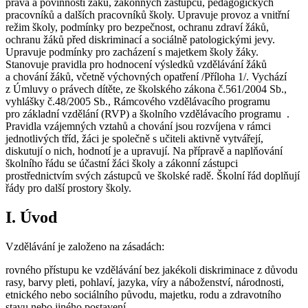
práva a povinnosti žáků, zákonných zástupců, pedagogických
pracovníků a dalších pracovníků školy. Upravuje provoz a vnitřní
režim školy, podmínky pro bezpečnost, ochranu zdraví žáků,
ochranu žáků před diskriminací a sociálně patologickými jevy.
Upravuje podmínky pro zacházení s majetkem školy žáky.
Stanovuje pravidla pro hodnocení výsledků vzdělávání žáků
a chování žáků, včetně výchovných opatření /Příloha 1/. Vychází
z Úmluvy o právech dítěte, ze školského zákona č.561/2004 Sb.,
vyhlášky č.48/2005 Sb., Rámcového vzdělávacího programu
pro základní vzdělání (RVP) a školního vzdělávacího programu .
Pravidla vzájemných vztahů a chování jsou rozvíjena v rámci
jednotlivých tříd, žáci je společně s učiteli aktivně vytvářejí,
diskutují o nich, hodnotí je a upravují. Na přípravě a naplňování
školního řádu se účastní žáci školy a zákonní zástupci
prostřednictvím svých zástupců ve školské radě. Školní řád doplňují
řády pro další prostory školy.
I. Úvod
Vzdělávání je založeno na zásadách:
rovného přístupu ke vzdělávání bez jakékoli diskriminace z důvodu
rasy, barvy pleti, pohlaví, jazyka, víry a náboženství, národnosti,
etnického nebo sociálního původu, majetku, rodu a zdravotního
stavu nebo jiného postavení.