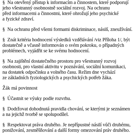
§ Na otevřený přístup k informacím a činnostem, které podporují
jeho všestranný osobnostně sociální rozvoj. Na ochranu
před informacemi a činnostmi, které ohrožují jeho psychické
a fyzické zdraví.
§ Na ochranu před všemi formami diskriminace, násilí, zneužívání.
§ Znát kritéria hodnocení výsledků vzdělávání /viz Příloha 1/, být
dostatečně a včasně informován o svém pokroku, o případných
problémech, vyjádřit se ke svému hodnocení.
§ Na zajištění dostatečného prostoru pro všestranný rozvoj
osobnosti, pro vlastní aktivitu v poznávání, sociální komunikaci,
na dostatek odpočinku a volného času. Režim dne vychází
ze základních fyziologických a psychických potřeb žáka.
Žák má povinnost
§ Účastnit se výuky podle rozvrhu.
§ Dodržovat dohodnutá pravidla chování, se kterými je seznámen
a na jejichž tvorbě se spolupodílel.
§ Respektovat práva druhého. Je nepřípustné násilí vůči druhému,
ponižování, zesměšňování a další formy omezování práv druhého.