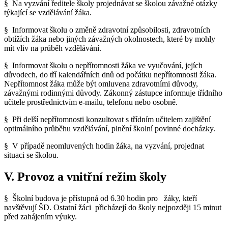
§ Na vyzvání ředitele školy projednávat se školou závažné otázky
týkající se vzdělávání žáka.
§ Informovat školu o změně zdravotní způsobilosti, zdravotních
obtížích žáka nebo jiných závažných okolnostech, které by mohly
mít vliv na průběh vzdělávání.
§ Informovat školu o nepřítomnosti žáka ve vyučování, jejích
důvodech, do tří kalendářních dnů od počátku nepřítomnosti žáka.
Nepřítomnost žáka může být omluvena zdravotními důvody,
závažnými rodinnými důvody. Zákonný zástupce informuje třídního
učitele prostřednictvím e-mailu, telefonu nebo osobně.
§ Při delší nepřítomnosti konzultovat s třídním učitelem zajištění
optimálního průběhu vzdělávání, plnění školní povinné docházky.
§ V případě neomluvených hodin žáka, na vyzvání, projednat
situaci se školou.
V. Provoz a vnitřní režim školy
§ Školní budova je přístupná od 6.30 hodin pro žáky, kteří
navštěvují ŠD. Ostatní žáci přicházejí do školy nejpozději 15 minut
před zahájením výuky.