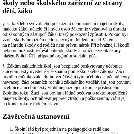
školy nebo školského zařízení ze strany
dětí, žáků
§ U každého svévolného poškození nebo zničení majetku školy,
majetku žáků, učitelů či jiných osob žákem je vyžadována úhrada
od zákonných zástupců žáka, který poškození způsobil. Pokud byl
vznik škody umožněn nedostatečným dohledem nad žákem,
na náhradu škody od rodičů není právní nárok Při závažnější škodě
nebo nemožnosti vyřešit náhradu škody s rodiči je vznik škody
hlášen Policii ČR, případně orgánům sociální péče.
§ Žákům základních škol jsou bezplatně poskytovány učebnice
a učební texty uvedené v seznamu podle školského zákona. Žáci
prvního ročníku základního vzdělávání tyto učebnice a učební texty
nevracejí, žáci ostatních ročníků základního vzdělávání jsou povinni
učebnice a učební texty vrátit nejpozději do konce příslušného
školního roku. Žáci jsou povinni řádně pečovat o takto propůjčený
majetek školy, ochraňovat jej před ztrátou a poškozením, vrátit jej
na konci roku v řádném stavu.
Závěrečná ustanovení
Školní řád byl projednán na pedagogické radě dne