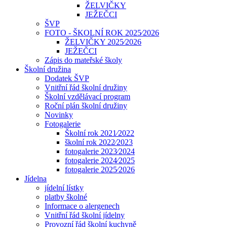
ŽELVIČKY
JEŽEČCI
ŠVP
FOTO - ŠKOLNÍ ROK 2025⁄2026
ŽELVIČKY 2025⁄2026
JEŽEČCI
Zápis do mateřské školy
Školní družina
Dodatek ŠVP
Vnitřní řád školní družiny
Školní vzdělávací program
Roční plán školní družiny
Novinky
Fotogalerie
Školní rok 2021⁄2022
školní rok 2022⁄2023
fotogalerie 2023⁄2024
fotogalerie 2024⁄2025
fotogalerie 2025⁄2026
Jídelna
jídelní lístky
platby školné
Informace o alergenech
Vnitřní řád školní jídelny
Provozní řád školní kuchyně