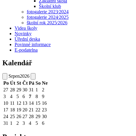
Základní škola
Školní klub
fotogalerie 2023⁄2024
fotogalerie 2024⁄2025
školní rok 2025⁄2026
Videa školy
Novinky
Úřední deska
Povinné informace
E-podatelna
Kalendář
Srpen
2026
Po
Út
St
Čt
Pá
So
Ne
27
28
29
30
31
1
2
3
4
5
6
7
8
9
10
11
12
13
14
15
16
17
18
19
20
21
22
23
24
25
26
27
28
29
30
31
1
2
3
4
5
6