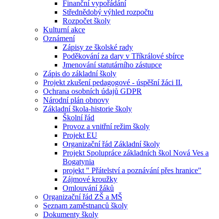
Finanční vypořádání
Střednědobý výhled rozpočtu
Rozpočet školy
Kulturní akce
Oznámení
Zápisy ze školské rady
Poděkování za dary v Tříkrálové sbírce
Jmenování statutárního zástupce
Zápis do základní školy
Projekt zkušení pedagogové - úspěšní žáci II.
Ochrana osobních údajů GDPR
Národní plán obnovy
Základní škola-historie školy
Školní řád
Provoz a vnitřní režim školy
Projekt EU
Organizační řád Základní školy
Projekt Spolupráce základních škol Nová Ves a
Bogatynia
projekt " Přátelství a poznávání přes hranice"
Zájmové kroužky
Omlouvání žáků
Organizační řád ZŠ a MŠ
Seznam zaměstnanců školy
Dokumenty školy