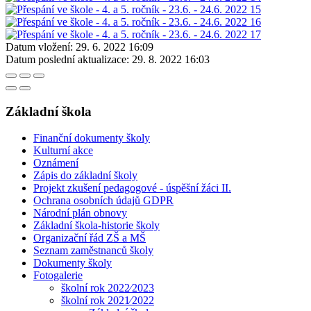
Datum vložení:
29. 6. 2022 16:09
Datum poslední aktualizace:
29. 8. 2022 16:03
Základní škola
Finanční dokumenty školy
Kulturní akce
Oznámení
Zápis do základní školy
Projekt zkušení pedagogové - úspěšní žáci II.
Ochrana osobních údajů GDPR
Národní plán obnovy
Základní škola-historie školy
Organizační řád ZŠ a MŠ
Seznam zaměstnanců školy
Dokumenty školy
Fotogalerie
školní rok 2022⁄2023
školní rok 2021⁄2022