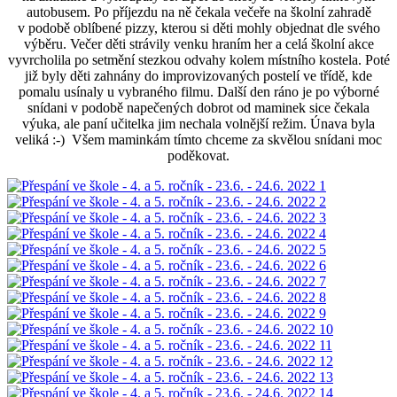
autobusem. Po příjezdu na ně čekala večeře na školní zahradě
v podobě oblíbené pizzy, kterou si děti mohly objednat dle svého
výběru. Večer děti strávily venku hraním her a celá školní akce
vyvrcholila po setmění stezkou odvahy kolem místního kostela. Poté
již byly děti zahnány do improvizovaných postelí ve třídě, kde
pomalu usínaly u vybraného filmu. Další den ráno je po výborné
snídani v podobě napečených dobrot od maminek sice čekala
výuka, ale paní učitelka jim nechala volnější režim. Únava byla
veliká :-) Všem maminkám tímto chceme za skvělou snídani moc
poděkovat.