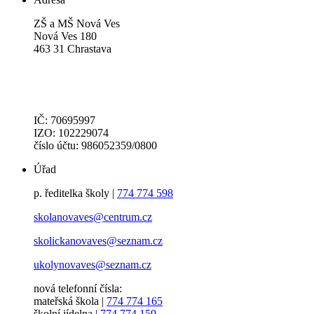
ZŠ a MŠ Nová Ves
Nová Ves 180
463 31 Chrastava
IČ: 70695997
IZO: 102229074
číslo účtu: 986052359/0800
Úřad
p. ředitelka školy |
774 774 598
skolanovaves@centrum.cz
skolickanovaves@seznam.cz
ukolynovaves@seznam.cz
nová telefonní čísla:
mateřská škola |
774 774 165
školní jídelna |
774 774 159