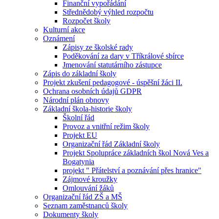
Finanční vypořádání
Střednědobý výhled rozpočtu
Rozpočet školy
Kulturní akce
Oznámení
Zápisy ze školské rady
Poděkování za dary v Tříkrálové sbírce
Jmenování statutárního zástupce
Zápis do základní školy
Projekt zkušení pedagogové - úspěšní žáci II.
Ochrana osobních údajů GDPR
Národní plán obnovy
Základní škola-historie školy
Školní řád
Provoz a vnitřní režim školy
Projekt EU
Organizační řád Základní školy
Projekt Spolupráce základních škol Nová Ves a
Bogatynia
projekt " Přátelství a poznávání přes hranice"
Zájmové kroužky
Omlouvání žáků
Organizační řád ZŠ a MŠ
Seznam zaměstnanců školy
Dokumenty školy