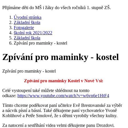
Přijímáme děti do MŠ i žáky do všech ročníků 1. stupně ZŠ.
Úvodní stránka
Základní škola
Fotogalerie
školní rok 2021/2022
Základní škola
Zpívání pro maminky - kostel
Zpívání pro maminky - kostel
Zpívání pro maminky - kostel
Zpívání pro maminky Kostel v Nové Vsi:
Celé vystoupení také můžete shlédnout na tomto
odkaze:
https://www.youtube.com/watch?v=w6vn6e1HtF4
Tímto chceme poděkovat paní učitelce Evě Brestovanské za výběr
a nácvik písní a básní. Také děkujeme paní vychovatelce Yvoně
Koblihové a Petře Smolové, že s dětmi vyrobily všechny kulisy.
Za natocení a sestříhání videa velmi děkujeme panu Drozdovi.