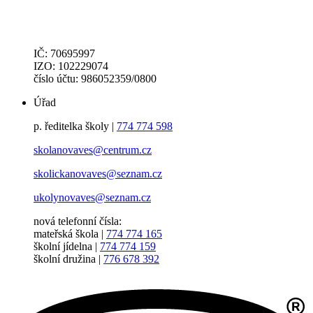
IČ: 70695997
IZO: 102229074
číslo účtu: 986052359/0800
Úřad
p. ředitelka školy |
774 774 598
skolanovaves@centrum.cz
skolickanovaves@seznam.cz
ukolynovaves@seznam.cz
nová telefonní čísla:
mateřská škola |
774 774 165
školní jídelna |
774 774 159
školní družina |
776 678 392