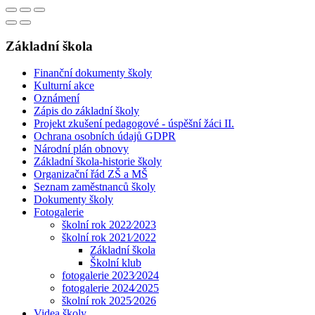
Základní škola
Finanční dokumenty školy
Kulturní akce
Oznámení
Zápis do základní školy
Projekt zkušení pedagogové - úspěšní žáci II.
Ochrana osobních údajů GDPR
Národní plán obnovy
Základní škola-historie školy
Organizační řád ZŠ a MŠ
Seznam zaměstnanců školy
Dokumenty školy
Fotogalerie
školní rok 2022⁄2023
školní rok 2021⁄2022
Základní škola
Školní klub
fotogalerie 2023⁄2024
fotogalerie 2024⁄2025
školní rok 2025⁄2026
Videa školy