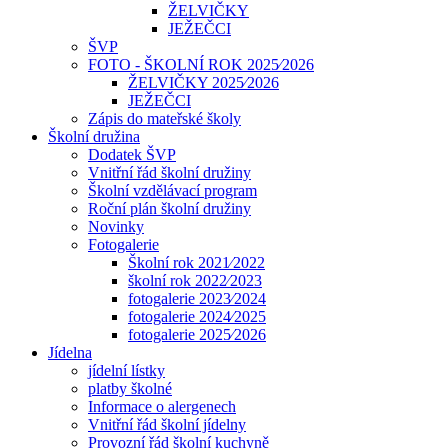
ŽELVIČKY
JEŽEČCI
ŠVP
FOTO - ŠKOLNÍ ROK 2025⁄2026
ŽELVIČKY 2025⁄2026
JEŽEČCI
Zápis do mateřské školy
Školní družina
Dodatek ŠVP
Vnitřní řád školní družiny
Školní vzdělávací program
Roční plán školní družiny
Novinky
Fotogalerie
Školní rok 2021⁄2022
školní rok 2022⁄2023
fotogalerie 2023⁄2024
fotogalerie 2024⁄2025
fotogalerie 2025⁄2026
Jídelna
jídelní lístky
platby školné
Informace o alergenech
Vnitřní řád školní jídelny
Provozní řád školní kuchyně